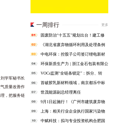
一周排行
更多
固废防治“十五五”规划出台！建工修
复抢抓固废领域新机遇
《湖北省废弃物循环利用及处理条例
（草案）》征求意见
中电环保：控股子公司签订锂电新材
料一体化合同5350万元
环保新质生产力 | 浙江金石包装有限公
司年产10000t医药复合包装材料VOCs
VOCs监测“全链条锁定”：拆分、转
刘学军秘书长
吸附回收项目
包、分包一律禁止
首破胶乳新材料领域，南京都乐中标
空气质量改善作
河南大树实业丁腈胶乳油气回收项目
世茂能源副总经理离任
治理，把服务链
9月1日起施行！《广州市建筑废弃物
处置核准管理办法》发布
上海：相关行业企业执行国家污染物
排放标准一类水污染物特别排放限值
中赋科技：拟与专业投资机构合肥国